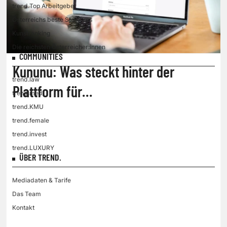
trend.Top Arbeitgeber
Österreichs beste Start-ups
Kunstranking
Die reichsten Österreicher:innen
COMMUNITIES
Kununu: Was steckt hinter der
trend.law
Plattform für
trend.med
Arbeitgeberbewertungen?
trend.KMU
trend.female
trend.invest
trend.LUXURY
ÜBER TREND.
Mediadaten & Tarife
Das Team
Kontakt