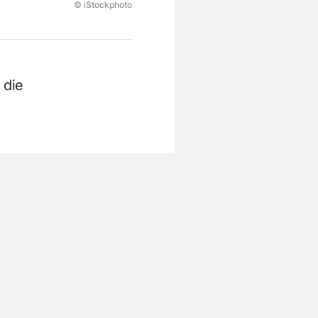
© iStockphoto
 die