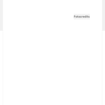
Impressum
AGB / ANB
Kontakt-Datenschutz
Datenschutzpolicy
Tarife Print / Online
Redirect Sitemap
Cookie Einstellungen
Vertrag widerrufen
Fotocredits