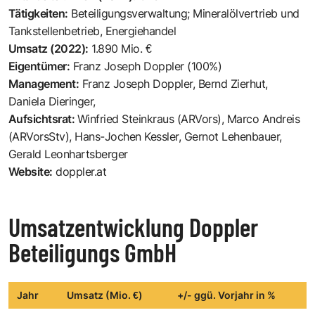
Tätigkeiten:
Beteiligungsverwaltung; Mineralölvertrieb und
Tankstellenbetrieb, Energiehandel
Umsatz (2022):
1.890 Mio. €
Eigentümer:
Franz Joseph Doppler (100%)
Management:
Franz Joseph Doppler, Bernd Zierhut,
Daniela Dieringer,
Aufsichtsrat:
Winfried Steinkraus (ARVors), Marco Andreis
(ARVorsStv), Hans-Jochen Kessler, Gernot Lehenbauer,
Gerald Leonhartsberger
Website:
doppler.at
Umsatzentwicklung Doppler
Beteiligungs GmbH
Jahr
Umsatz (Mio. €)
+/- ggü. Vorjahr in %