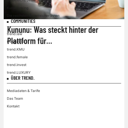
Österreichs beste Start-ups
Kunstranking
Die reichsten Österreicher:innen
COMMUNITIES
Kununu: Was steckt hinter der
trend.law
Plattform für
trend.med
Arbeitgeberbewertungen?
trend.KMU
trend.female
trend.invest
trend.LUXURY
ÜBER TREND.
Mediadaten & Tarife
Das Team
Kontakt
VGN MEDIEN HOLDING