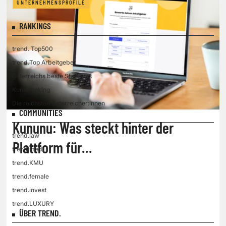
UNTERNEHMENSPROFILE
RANKINGS
trend. Top500
trend.Top Arbeitgeber
Österreichs beste Start-ups
Kunstranking
Die reichsten Österreicher:innen
COMMUNITIES
Kununu: Was steckt hinter der
trend.law
Plattform für
trend.med
Arbeitgeberbewertungen?
trend.KMU
trend.female
trend.invest
trend.LUXURY
ÜBER TREND.