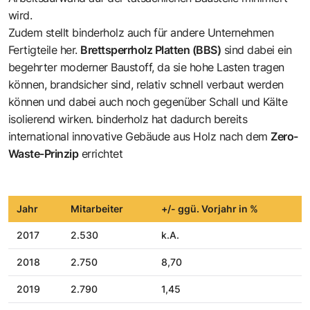
wird.
Zudem stellt binderholz auch für andere Unternehmen
Fertigteile her.
Brettsperrholz Platten (BBS)
sind dabei ein
begehrter moderner Baustoff, da sie hohe Lasten tragen
können, brandsicher sind, relativ schnell verbaut werden
können und dabei auch noch gegenüber Schall und Kälte
isolierend wirken. binderholz hat dadurch bereits
international innovative Gebäude aus Holz nach dem
Zero-
Waste-Prinzip
errichtet
Jahr
Mitarbeiter
+/- ggü. Vorjahr in %
2017
2.530
k.A.
2018
2.750
8,70
2019
2.790
1,45