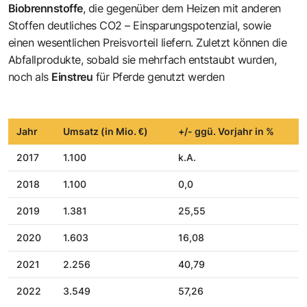
Biobrennstoffe
, die gegenüber dem Heizen mit anderen
Stoffen deutliches CO2 – Einsparungspotenzial, sowie
einen wesentlichen Preisvorteil liefern. Zuletzt können die
Abfallprodukte, sobald sie mehrfach entstaubt wurden,
noch als
Einstreu
für Pferde genutzt werden
Jahr
Umsatz (in Mio. €)
+/- ggü. Vorjahr in %
2017
1.100
k.A.
2018
1.100
0,0
2019
1.381
25,55
2020
1.603
16,08
2021
2.256
40,79
2022
3.549
57,26