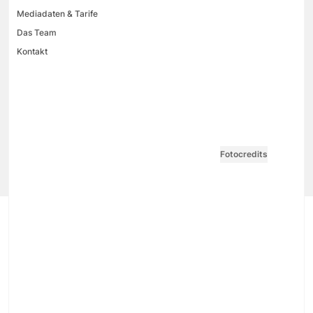
Mediadaten & Tarife
Das Team
Kontakt
VGN MEDIEN HOLDING
Impressum
AGB / ANB
Kontakt-Datenschutz
Datenschutzpolicy
Tarife Print / Online
Redirect Sitemap
Cookie Einstellungen
Vertrag widerrufen
Fotocredits