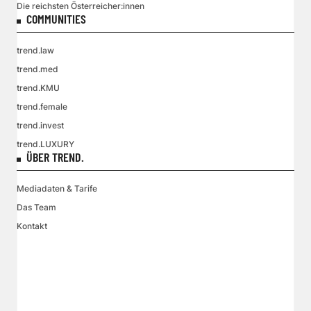
Die reichsten Österreicher:innen
COMMUNITIES
trend.law
trend.med
trend.KMU
trend.female
trend.invest
trend.LUXURY
ÜBER TREND.
Mediadaten & Tarife
Das Team
Kontakt
VGN MEDIEN HOLDING
Impressum
AGB / ANB
Kontakt-Datenschutz
Datenschutzpolicy