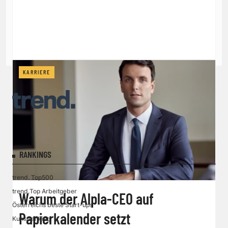
KARRIERE
RANKINGS
trend. Top500
trend.Top Arbeitgeber
Warum der Alpla-CEO auf
Österreichs beste Start-ups
Papierkalender setzt
Kunstranking