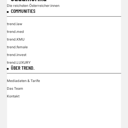
Die reichsten Österreicher:innen
COMMUNITIES
trend.law
trend.med
trend.KMU
trend.female
trend.invest
trend.LUXURY
ÜBER TREND.
Mediadaten & Tarife
Das Team
Kontakt
VGN MEDIEN HOLDING
Impressum
AGB / ANB
Kontakt-Datenschutz
Datenschutzpolicy