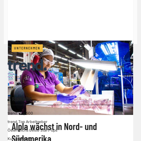
UNTERNEHMEN
RANKINGS
trend. Top500
trend.Top Arbeitgeber
Alpla wächst in Nord- und
Österreichs beste Start-ups
Südamerika
Kunstranking