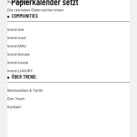
Papierkalender setzt
Kunstranking
Die reichsten Österreicher:innen
COMMUNITIES
trend.law
trend.med
trend.KMU
trend.female
trend.invest
trend.LUXURY
ÜBER TREND.
Mediadaten & Tarife
Das Team
Kontakt
VGN MEDIEN HOLDING