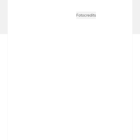
Impressum
AGB / ANB
Kontakt-Datenschutz
Datenschutzpolicy
Tarife Print / Online
Redirect Sitemap
Cookie Einstellungen
Vertrag widerrufen
Fotocredits