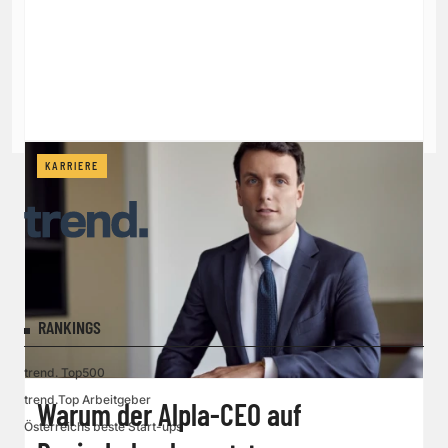
KARRIERE
RANKINGS
trend. Top500
trend.Top Arbeitgeber
Warum der Alpla-CEO auf
Österreichs beste Start-ups