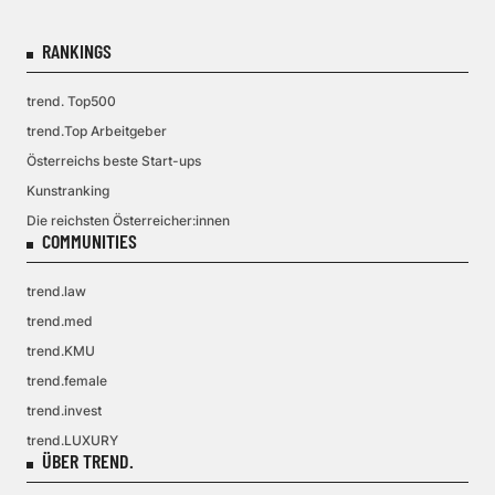
RANKINGS
trend. Top500
trend.Top Arbeitgeber
Österreichs beste Start-ups
Kunstranking
Die reichsten Österreicher:innen
COMMUNITIES
trend.law
trend.med
trend.KMU
trend.female
trend.invest
trend.LUXURY
ÜBER TREND.