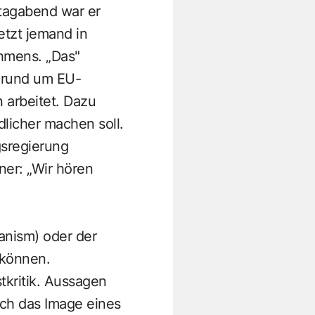
tagabend war er
etzt jemand in
hmens. „Das"
 rund um EU-
 arbeitet. Dazu
dlicher machen soll.
gsregierung
ner: „Wir hören
nism) oder der
u können.
tkritik. Aussagen
ch das Image eines