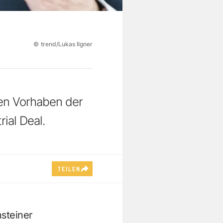
©
trend/Lukas Ilgner
ßen Vorhaben der
ial Deal.
TEILEN
steiner