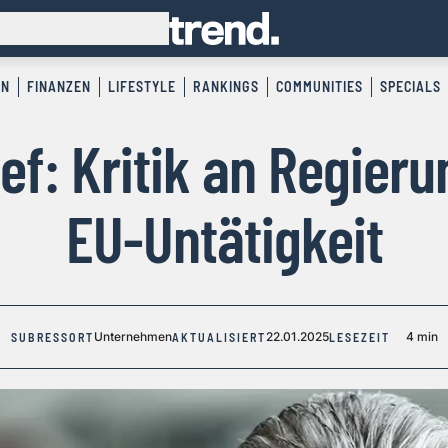
EN
FINANZEN
LIFESTYLE
RANKINGS
COMMUNITIES
SPECIALS
ef: Kritik an Regier
EU-Untätigkeit
Unternehmen
22.01.2025
4 min
SUBRESSORT
AKTUALISIERT
LESEZEIT