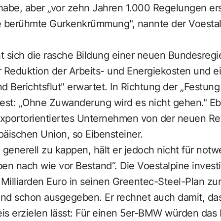
habe, aber „vor zehn Jahren 1.000 Regelungen ers
ie berühmte Gurkenkrümmung", nannte der Voesta
t sich die rasche Bildung einer neuen Bundesregi
 Reduktion der Arbeits- und Energiekosten und 
d Berichtsflut" erwartet. In Richtung der „Festung
 fest: „Ohne Zuwanderung wird es nicht gehen." E
 exportorientiertes Unternehmen von der neuen Reg
päischen Union, so Eibensteiner.
 generell zu kappen, hält er jedoch nicht für notw
en nach wie vor Bestand“. Die Voestalpine investi
 Milliarden Euro in seinen Greentec-Steel-Plan zu
ind schon ausgegeben. Er rechnet auch damit, das
reis erzielen lässt: Für einen 5er-BMW würden da