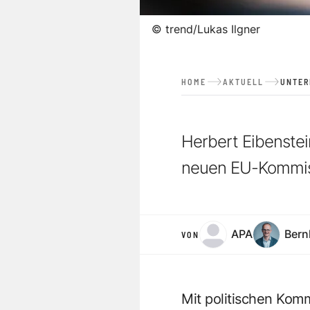
©
trend/Lukas Ilgner
HOME
AKTUELL
UNTE
Herbert Eibenstei
neuen EU-Kommiss
APA
Bern
VON
Mit politischen Kom