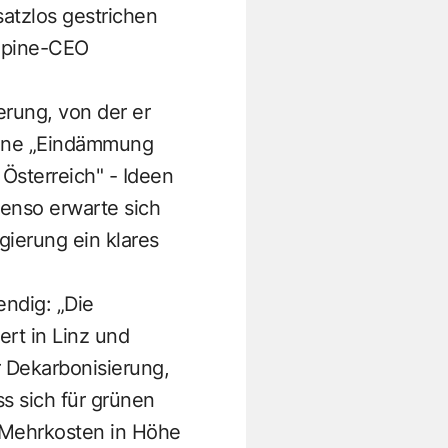
atzlos gestrichen
lpine-CEO
erung, von der er
eine „Eindämmung
 Österreich" - Ideen
benso erwarte sich
ierung ein klares
endig: „Die
ert in Linz und
r Dekarbonisierung,
s sich für grünen
s Mehrkosten in Höhe