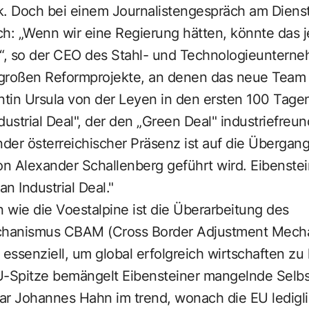
k. Doch bei einem Journalistengespräch am Diens
h: „Wenn wir eine Regierung hätten, könnte das j
n“, so der CEO des Stahl- und Technologieunterne
e großen Reformprojekte, an denen das neue Team
tin Ursula von der Leyen in den ersten 100 Tagen
dustrial Deal", der den „Green Deal" industriefreun
nder österreichischer Präsenz ist auf die Übergan
on Alexander Schallenberg geführt wird. Eibenstei
n Industrial Deal."
wie die Voestalpine ist die Überarbeitung des
hanismus CBAM (Cross Border Adjustment Mecha
e essenziell, um global erfolgreich wirtschaften z
U-Spitze bemängelt Eibensteiner mangelnde Selbs
 Johannes Hahn im trend, wonach die EU ledigli