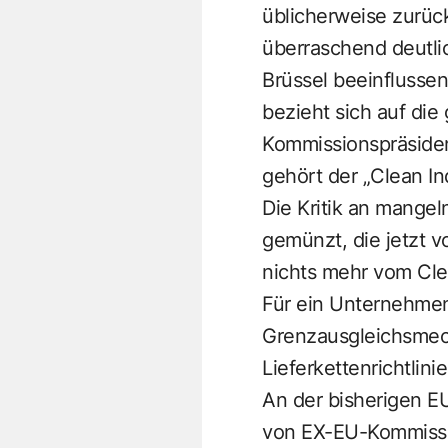
üblicherweise zurüc
überraschend deutlic
Brüssel beeinflusse
bezieht sich auf di
Kommissionspräsiden
gehört der „Clean In
Die Kritik an mangel
gemünzt, die jetzt v
nichts mehr vom Clea
Für ein Unternehmen 
Grenzausgleichsmec
Lieferkettenrichtlini
An der bisherigen E
von EX-EU-Kommissar