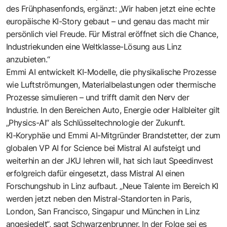
des Frühphasenfonds, ergänzt: „Wir haben jetzt eine echte
europäische KI-Story gebaut – und genau das macht mir
persönlich viel Freude. Für Mistral eröffnet sich die Chance,
Industriekunden eine Weltklasse-Lösung aus Linz
anzubieten.“
Emmi AI entwickelt KI-Modelle, die physikalische Prozesse
wie Luftströmungen, Materialbelastungen oder thermische
Prozesse simulieren – und trifft damit den Nerv der
Industrie. In den Bereichen Auto, Energie oder Halbleiter gilt
„Physics-AI“ als Schlüsseltechnologie der Zukunft.
KI-Koryphäe und Emmi AI-Mitgründer Brandstetter, der zum
globalen VP AI for Science bei Mistral AI aufsteigt und
weiterhin an der JKU lehren will, hat sich laut Speedinvest
erfolgreich dafür eingesetzt, dass Mistral AI einen
Forschungshub in Linz aufbaut. „Neue Talente im Bereich KI
werden jetzt neben den Mistral-Standorten in Paris,
London, San Francisco, Singapur und München in Linz
angesiedelt“, sagt Schwarzenbrunner. In der Folge sei es