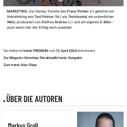
MARKETING.
Zur Handy-Familie des
Franz Pichler
(l.) gehören ein
Volksliebling wie
Toni Polster
(M.) als
Testimonial
, ein ordentlicher
Wein,
produziert von Ehefrau
Andrea
(
r
.) und ein eigenes
E-Bike
–
auch wenn hier der Erfolg noch ausblieb.
Der Artikel ist
trend. PREMIUM
vom
12. April 2024
entnommen.
Zur Magazin-Vorschau: Die aktuelle trend. Ausgabe
Zum trend. Abo-Shop
ÜBER DIE AUTOREN
Markus Groll