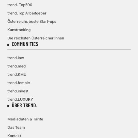
trend. Top500
trend.Top Arbeitgeber
Österreichs beste Start-ups
Kunstranking
Die reichsten Österreicher:innen
COMMUNITIES
trend.law
trend.med
trend.KMU
trend.female
trend.invest
trend.LUXURY
ÜBER TREND.
Mediadaten & Tarife
Das Team
Kontakt