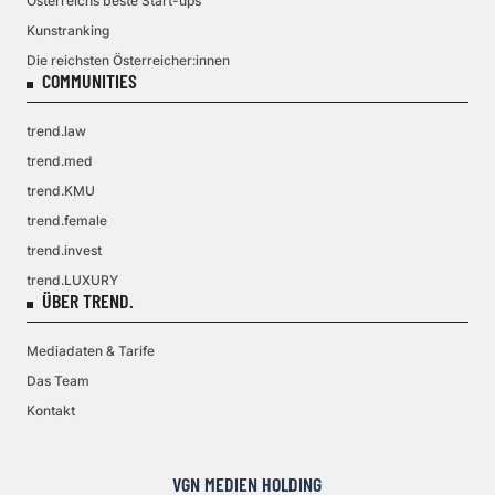
Österreichs beste Start-ups
Kunstranking
Die reichsten Österreicher:innen
COMMUNITIES
trend.law
trend.med
trend.KMU
trend.female
trend.invest
trend.LUXURY
ÜBER TREND.
Mediadaten & Tarife
Das Team
Kontakt
VGN MEDIEN HOLDING