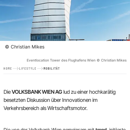
©
Christian Mikes
Eventlocation Tower des Flughafens Wien
©
Christian Mikes
HOME
LIFESTYLE
MOBILITÄT
Die
VOLKSBANK WIEN AG
lud zu einer hochkarätig
besetzten Diskussion über Innovationen im
Verkehrsbereich als Wirtschaftsmotor.
Die von der Volksbank Wien gemeinsam mit
trend.
initiierte