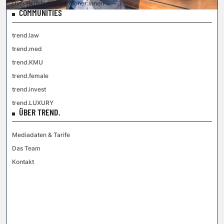
Die reichsten Österreicher:innen
COMMUNITIES
trend.law
trend.med
trend.KMU
trend.female
trend.invest
trend.LUXURY
ÜBER TREND.
Mediadaten & Tarife
Das Team
Kontakt
VGN MEDIEN HOLDING
Impressum
AGB / ANB
Kontakt-Datenschutz
Datenschutzpolicy
Tarife Print / Online
Redirect Sitemap