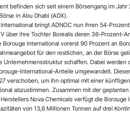
zent befinden sich seit einem Börsengang im Jahr
Börse in Abu Dhabi (ADX).
 International bringt ADNOC nun ihren 54-Prozent
V über ihre Tochter Borealis deren 36-Prozent-An
e Borouge International vorerst 90 Prozent an Bor
hmeangebot für den restlichen, an der Börse geli
hte Unternehmensstruktur schaffen. Dabei werden
orouge-International-Anteile umgewandelt. Dieser
27 verschoben, um ihn optimal mit einer künftige
ational abzustimmen. Zusammen mit der geplante
erstellers Nova Chemicals verfügt die Borouge In
zitäten von 13,6 Millionen Tonnen auf drei Konti