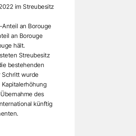
 2022 im Streubesitz
-Anteil an Borouge
teil an Borouge
ouge hält.
steten Streubesitz
 die bestehenden
 Schritt wurde
n Kapitalerhöhung
n Übernahme des
ternational künftig
nenten.