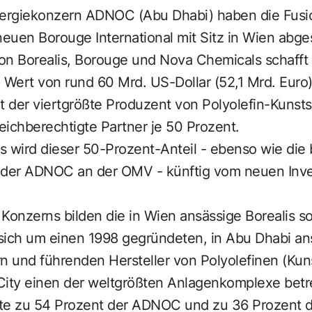
ergiekonzern ADNOC (Abu Dhabi) haben die Fusio
euen Borouge International mit Sitz in Wien abge
 Borealis, Borouge und Nova Chemicals schafft 
 Wert von rund 60 Mrd. US-Dollar (52,1 Mrd. Euro
mit der viertgrößte Produzent von Polyolefin-Kuns
ichberechtigte Partner je 50 Prozent.
s wird dieser 50-Prozent-Anteil - ebenso wie die
g der ADNOC an der OMV - künftig vom neuen In
Konzerns bilden die in Wien ansässige Borealis s
sich um einen 1998 gegründeten, in Abu Dhabi an
und führenden Hersteller von Polyolefinen (Kunst
 City einen der weltgrößten Anlagenkomplexe betr
 zu 54 Prozent der ADNOC und zu 36 Prozent der