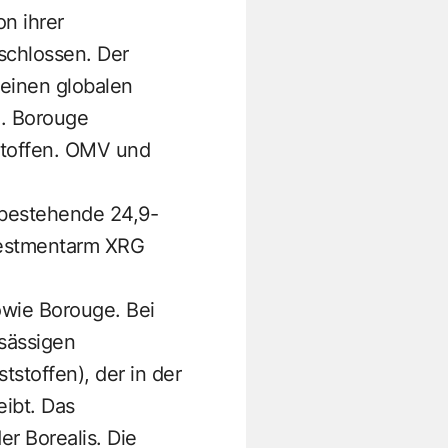
n ihrer
schlossen. Der
einen globalen
). Borouge
tstoffen. OMV und
 bestehende 24,9-
vestmentarm XRG
owie Borouge. Bei
sässigen
stoffen), der in der
eibt. Das
 Borealis. Die