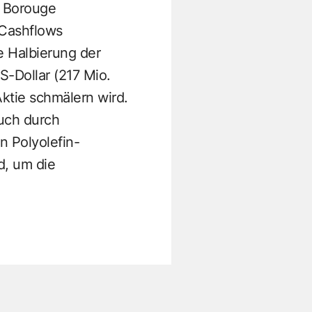
r Borouge
-Cashflows
e Halbierung der
-Dollar (217 Mio.
ktie schmälern wird.
uch durch
n Polyolefin-
d, um die