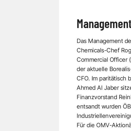
Management 
Das Management der B
Chemicals-Chef Roge
Commercial Officer (
der aktuelle Boreali
CFO. Im paritätisch
Ahmed Al Jaber sitz
Finanzvorstand Reinh
entsandt wurden ÖBA
Industriellenvereinig
Für die OMV-Aktionä