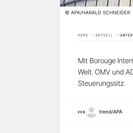
©
APA/HARALD SCHNEIDER
HOME
AKTUELL
UNTE
Mit Borouge Inter
Welt. OMV und AD
Steuerungssitz.
trend/APA
VON