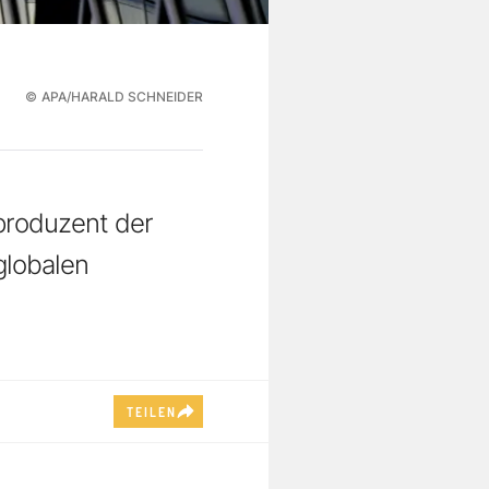
©
APA/HARALD SCHNEIDER
fproduzent der
globalen
TEILEN