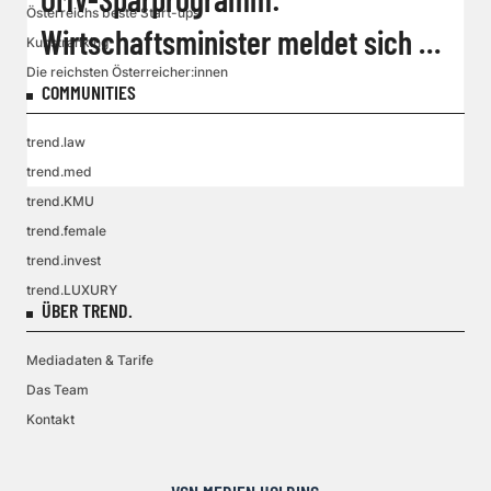
Österreichs beste Start-ups
Wirtschaftsminister meldet sich zu
Kunstranking
Die reichsten Österreicher:innen
Wort
COMMUNITIES
trend.law
trend.med
trend.KMU
trend.female
trend.invest
trend.LUXURY
ÜBER TREND.
Mediadaten & Tarife
Das Team
Kontakt