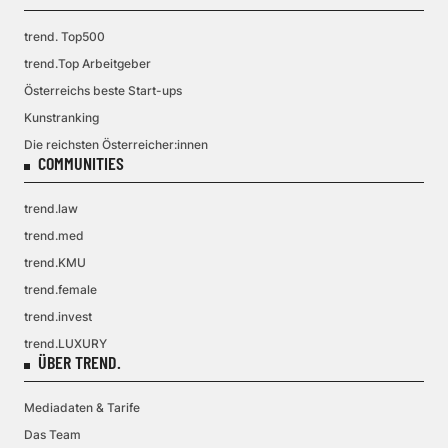
trend. Top500
trend.Top Arbeitgeber
Österreichs beste Start-ups
Kunstranking
Die reichsten Österreicher:innen
COMMUNITIES
trend.law
trend.med
trend.KMU
trend.female
trend.invest
trend.LUXURY
ÜBER TREND.
Mediadaten & Tarife
Das Team