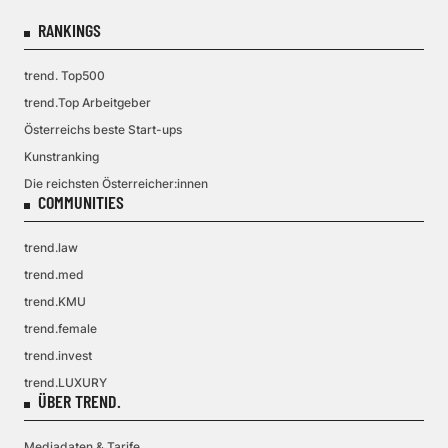
RANKINGS
trend. Top500
trend.Top Arbeitgeber
Österreichs beste Start-ups
Kunstranking
Die reichsten Österreicher:innen
COMMUNITIES
trend.law
trend.med
trend.KMU
trend.female
trend.invest
trend.LUXURY
ÜBER TREND.
Mediadaten & Tarife