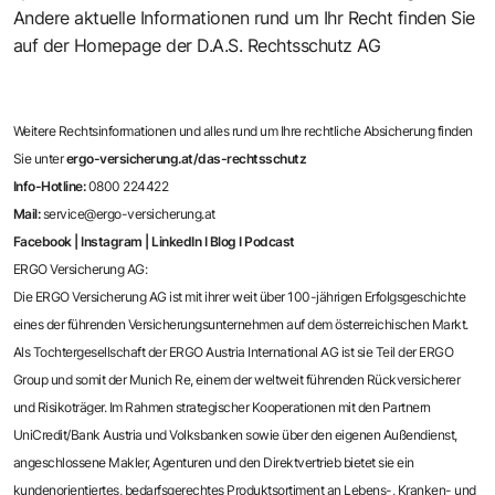
Andere aktuelle Informationen rund um Ihr Recht finden Sie
auf der Homepage der
D.A.S. Rechtsschutz AG
Weitere Rechtsinformationen und alles rund um Ihre rechtliche Absicherung finden
Sie unter
ergo-versicherung.at/das-rechtsschutz
Info-Hotline:
0800 224422
Mail:
service@ergo-versicherung.at
Facebook
|
Instagram
|
LinkedIn
I
Blog
I
Podcast
ERGO Versicherung AG:
Die ERGO Versicherung AG ist mit ihrer weit über 100-jährigen Erfolgsgeschichte
eines der führenden Versicherungsunternehmen auf dem österreichischen Markt.
Als Tochtergesellschaft der ERGO Austria International AG ist sie Teil der ERGO
Group und somit der Munich Re, einem der weltweit führenden Rückversicherer
und Risikoträger. Im Rahmen strategischer Kooperationen mit den Partnern
UniCredit/Bank Austria und Volksbanken sowie über den eigenen Außendienst,
angeschlossene Makler, Agenturen und den Direktvertrieb bietet sie ein
kundenorientiertes, bedarfsgerechtes Produktsortiment an Lebens-, Kranken- und