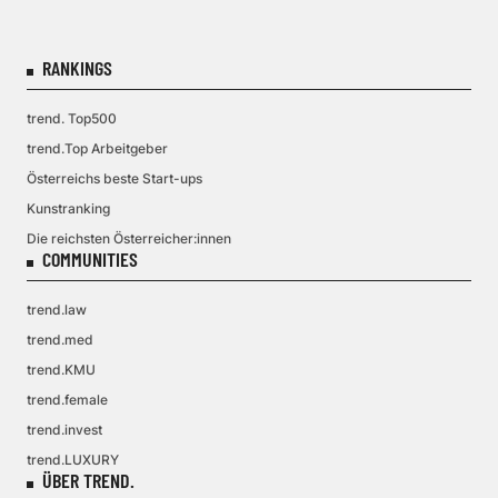
RANKINGS
trend. Top500
trend.Top Arbeitgeber
Österreichs beste Start-ups
Kunstranking
Die reichsten Österreicher:innen
COMMUNITIES
trend.law
trend.med
trend.KMU
trend.female
trend.invest
trend.LUXURY
ÜBER TREND.