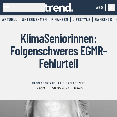
ABO
AKTUELL
UNTERNEHMEN
FINANZEN
LIFESTYLE
RANKINGS
KlimaSeniorinnen:
Folgenschweres EGMR-
Fehlurteil
SUBRESSORT
AKTUALISIERT
LESEZEIT
Recht
28.05.2024
6 min