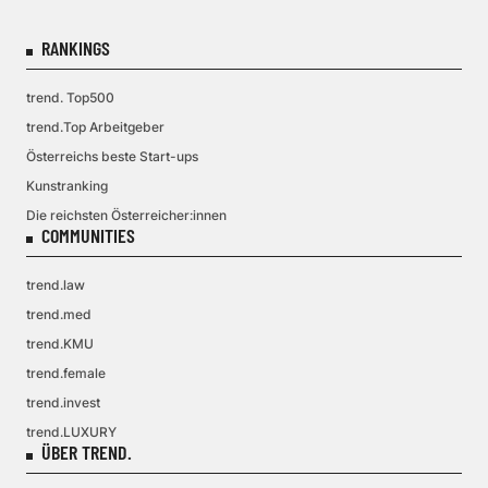
RANKINGS
trend. Top500
trend.Top Arbeitgeber
Österreichs beste Start-ups
Kunstranking
Die reichsten Österreicher:innen
COMMUNITIES
trend.law
trend.med
trend.KMU
trend.female
trend.invest
trend.LUXURY
ÜBER TREND.