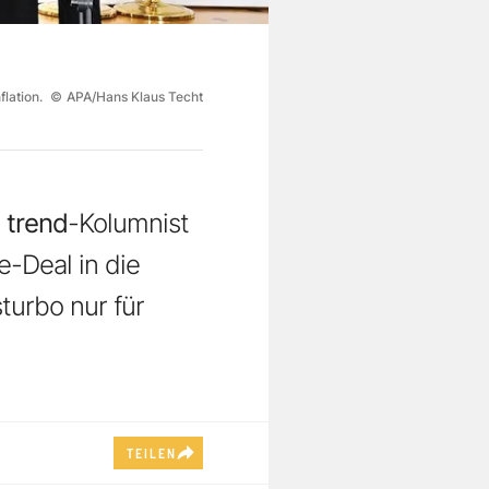
flation.
©
APA/Hans Klaus Techt
t
trend
-Kolumnist
e-Deal in die
turbo nur für
TEILEN