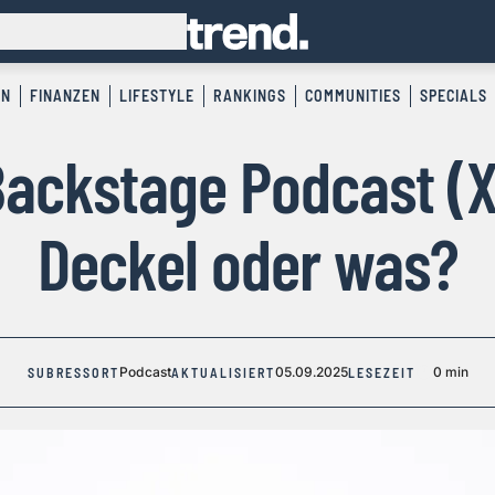
EN
FINANZEN
LIFESTYLE
RANKINGS
COMMUNITIES
SPECIALS
Backstage Podcast (XI
Deckel oder was?
Podcast
05.09.2025
0 min
SUBRESSORT
AKTUALISIERT
LESEZEIT