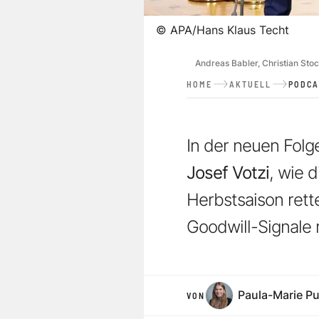
©
APA/Hans Klaus Techt
Andreas Babler, Christian Sto
HOME
AKTUELL
PODCA
In der neuen Fol
Josef Votzi
, wie 
Herbstsaison rett
Goodwill-Signale r
Paula-Marie P
VON