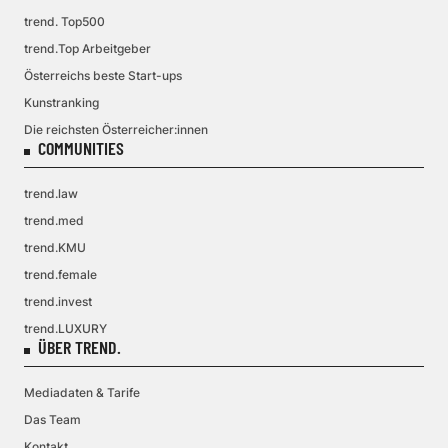
trend. Top500
trend.Top Arbeitgeber
Österreichs beste Start-ups
Kunstranking
Die reichsten Österreicher:innen
COMMUNITIES
trend.law
trend.med
trend.KMU
trend.female
trend.invest
trend.LUXURY
ÜBER TREND.
Mediadaten & Tarife
Das Team
Kontakt