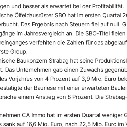
en und besser als erwartet bei der Profitabilität.
hische Ölfeldausrüster SBO hat im ersten Quartal 
bucht. Das Ergebnis nach Steuern fiel auf null. Gl
gänge im Jahresvergleich an. Die SBO-Titel fielen
inganges verfehlten die Zahlen für das abgelauf
rste Group.
chische Baukonzern Strabag hat seine Produktions
öht. Das Unternehmen gab einen Zuwachs gegenü
des Vorjahres von 4 Prozent auf 3,9 Mrd. Euro be
estätigte der Bauriese mit einer erwarteten Baule
präche einem Anstieg von 8 Prozent. Die Strabag-
rnehmen CA Immo hat im ersten Quartal weniger 
sank auf 16,6 Mio. Euro, nach 22,5 Mio. Euro im V