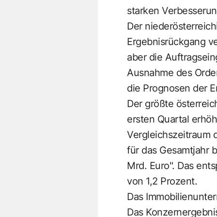
starken Verbesserung
Der niederösterreic
Ergebnisrückgang ver
aber die Auftragsein
Ausnahme des Ordere
die Prognosen der E
Der größte österrei
ersten Quartal erh
Vergleichszeitraum 
für das Gesamtjahr b
Mrd. Euro". Das ents
von 1,2 Prozent.
Das Immobilienunte
Das Konzernergebnis 