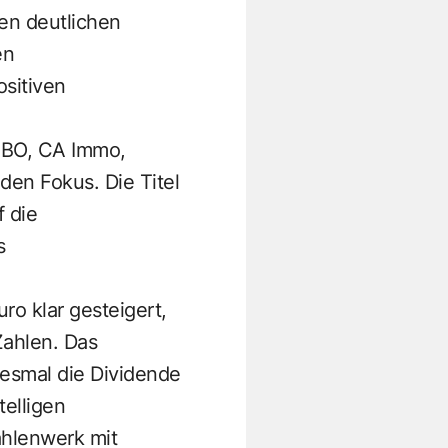
en deutlichen
en
ositiven
SBO, CA Immo,
den Fokus. Die Titel
 die
s
ro klar gesteigert,
Zahlen. Das
iesmal die Dividende
telligen
ahlenwerk mit