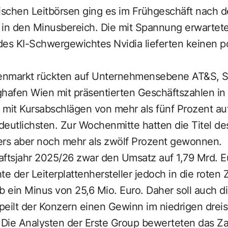
schen Leitbörsen ging es im Frühgeschäft nach d
in den Minusbereich. Die mit Spannung erwartet
des KI-Schwergewichtes Nvidia lieferten keinen p
enmarkt rückten auf Unternehmensebene AT&S, 
hafen Wien mit präsentierten Geschäftszahlen in 
 mit Kursabschlägen von mehr als fünf Prozent auf
eutlichsten. Zur Wochenmitte hatten die Titel de
lers aber noch mehr als zwölf Prozent gewonnen.
ftsjahr 2025/26 zwar den Umsatz auf 1,79 Mrd. Eu
te der Leiterplattenhersteller jedoch in die roten 
 ein Minus von 25,6 Mio. Euro. Daher soll auch d
 peilt der Konzern einen Gewinn im niedrigen dreis
. Die Analysten der Erste Group bewerteten das Z