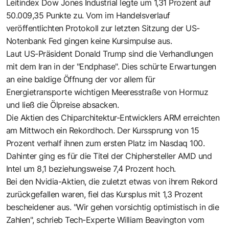
Leitindex Dow Jones Industrial legte um 1,31 Prozent auf
50.009,35 Punkte zu. Vom im Handelsverlauf
veröffentlichten Protokoll zur letzten Sitzung der US-
Notenbank Fed gingen keine Kursimpulse aus.
Laut US-Präsident Donald Trump sind die Verhandlungen
mit dem Iran in der "Endphase". Dies schürte Erwartungen
an eine baldige Öffnung der vor allem für
Energietransporte wichtigen Meeresstraße von Hormuz
und ließ die Ölpreise absacken.
Die Aktien des Chiparchitektur-Entwicklers ARM erreichten
am Mittwoch ein Rekordhoch. Der Kurssprung von 15
Prozent verhalf ihnen zum ersten Platz im Nasdaq 100.
Dahinter ging es für die Titel der Chiphersteller AMD und
Intel um 8,1 beziehungsweise 7,4 Prozent hoch.
Bei den Nvidia-Aktien, die zuletzt etwas von ihrem Rekord
zurückgefallen waren, fiel das Kursplus mit 1,3 Prozent
bescheidener aus. "Wir gehen vorsichtig optimistisch in die
Zahlen", schrieb Tech-Experte William Beavington vom