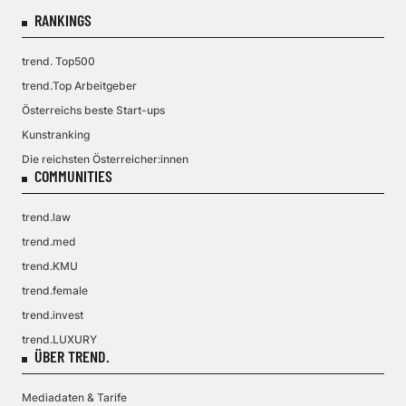
RANKINGS
trend. Top500
trend.Top Arbeitgeber
Österreichs beste Start-ups
Kunstranking
Die reichsten Österreicher:innen
COMMUNITIES
trend.law
trend.med
trend.KMU
trend.female
trend.invest
trend.LUXURY
ÜBER TREND.
Mediadaten & Tarife