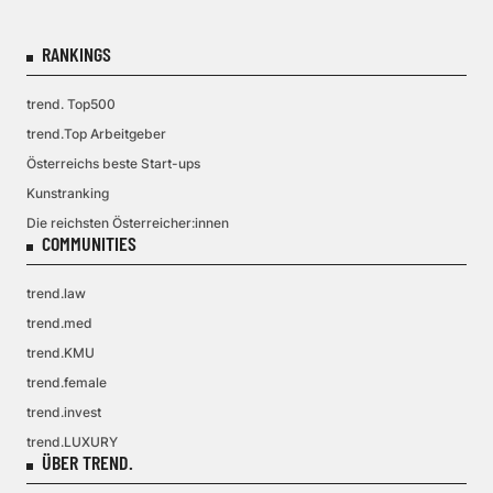
RANKINGS
trend. Top500
trend.Top Arbeitgeber
Österreichs beste Start-ups
Kunstranking
Die reichsten Österreicher:innen
COMMUNITIES
trend.law
trend.med
trend.KMU
trend.female
trend.invest
trend.LUXURY
ÜBER TREND.