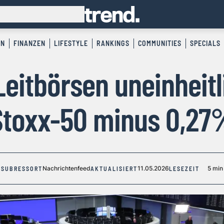
EN
FINANZEN
LIFESTYLE
RANKINGS
COMMUNITIES
SPECIALS
eitbörsen uneinheitl
Stoxx-50 minus 0,27
Nachrichtenfeed
11.05.2026
5 min
SUBRESSORT
AKTUALISIERT
LESEZEIT