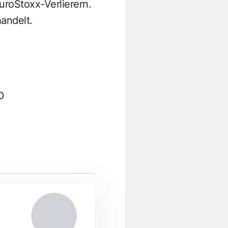
roStoxx-Verlierern.
andelt.
D