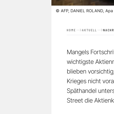
©
AFP, DANIEL ROLAND, Apa
HOME
AKTUELL
NACHR
Mangels Fortschr
wichtigste Aktie
blieben vorsichti
Krieges nicht vor
Späthandel unters
Street die Aktien