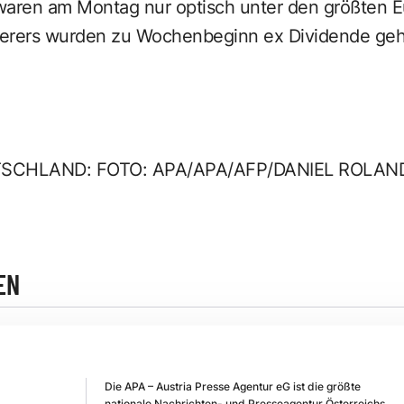
waren am Montag nur optisch unter den größten Eu
cherers wurden zu Wochenbeginn ex Dividende geh
SCHLAND: FOTO: APA/APA/AFP/DANIEL ROLAN
EN
Die APA – Austria Presse Agentur eG ist die größte
nationale Nachrichten- und Presseagentur Österreichs