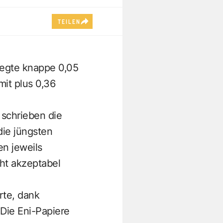
TEILEN
legte knappe 0,05
it plus 0,36
 schrieben die
die jüngsten
en jeweils
cht akzeptabel
rte, dank
Die Eni-Papiere