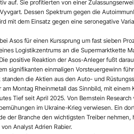
tiv auf. Sie profitierten von einer Zulassungserw
 Vyvgart. Dessen Spektrum gegen die Autoimmun
ird mit dem Einsatz gegen eine seronegative Var
bei Asos für einen Kurssprung um fast sieben Pro
eines Logistikzentrums an die Supermarktkette M
 Die positive Reaktion der Asos-Anleger fußt darau
em signifikanten einmaligen Vorsteuergewinn führ
k standen die Aktien aus den Auto- und Rüstungss
 am Montag Rheinmetall das Sinnbild, mit einem 
utes Tief seit April 2025. Von Bernstein Research
emühungen im Ukraine-Krieg verwiesen. Ein dort
rde der Branche den wichtigsten Treiber nehmen,
von Analyst Adrien Rabier.