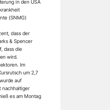
eiterung in den USA
krankheit
iante (SNMG)
zent, dass der
arks & Spencer
f, dass die
en wird.
ektoren. Im
Kursrutsch um 2,7
 wurde auf
 nachhaltiger
 hieß es am Montag