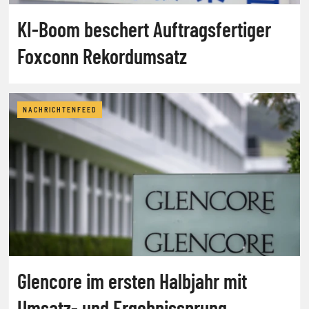
KI-Boom beschert Auftragsfertiger
Foxconn Rekordumsatz
NACHRICHTENFEED
Glencore im ersten Halbjahr mit
Umsatz- und Ergebnissprung