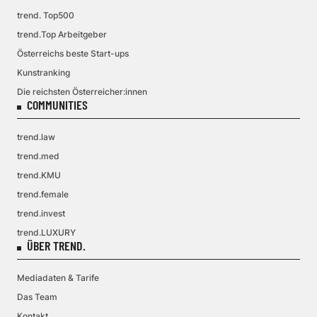
trend. Top500
trend.Top Arbeitgeber
Österreichs beste Start-ups
Kunstranking
Die reichsten Österreicher:innen
COMMUNITIES
trend.law
trend.med
trend.KMU
trend.female
trend.invest
trend.LUXURY
ÜBER TREND.
Mediadaten & Tarife
Das Team
Kontakt