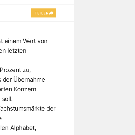
TEILEN
ht einem Wert von
en letzten
Prozent zu,
ss der Übernahme
erten Konzern
soll.
 Wachstumsmärkte der
e
len Alphabet,