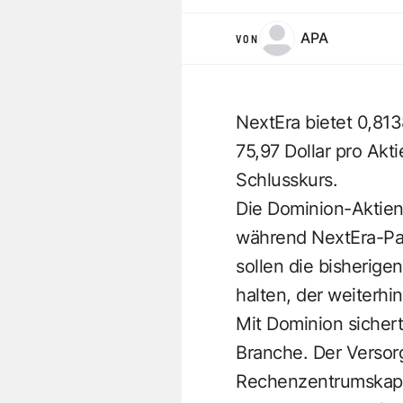
APA
VON
NextEra bietet 0,81
75,97 Dollar pro Akt
Schlusskurs.
Die Dominion-Aktien
während NextEra-Pap
sollen die bisherig
halten, der weiterh
Mit Dominion sicher
Branche. Der Versorg
Rechenzentrumskapaz