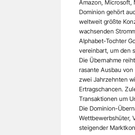
Amazon, Microsoft,
Dominion gehört auch
weltweit größte Kon
wachsenden Strommär
Alphabet-Tochter Go
vereinbart, um den 
Die Übernahme reiht 
rasante Ausbau von 
zwei Jahrzehnten wi
Ertragschancen. Zule
Transaktionen um U
Die Dominion-Überna
Wettbewerbshüter, V
steigender Marktkonz