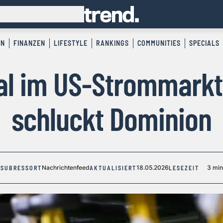
EN
FINANZEN
LIFESTYLE
RANKINGS
COMMUNITIES
SPECIALS
l im US-Strommarkt
schluckt Dominion
Nachrichtenfeed
18.05.2026
3 min
SUBRESSORT
AKTUALISIERT
LESEZEIT