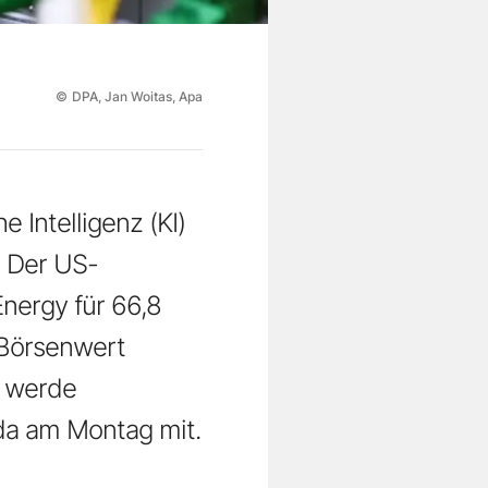
©
DPA, Jan Woitas, Apa
Intelligenz (KI)
. Der US-
nergy für 66,8
h Börsenwert
n werde
ida am Montag mit.