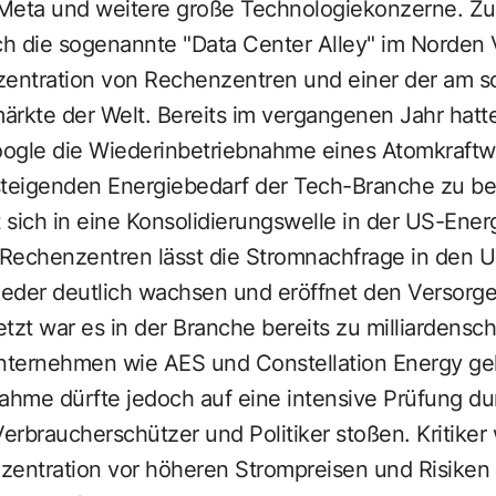
 Meta und weitere große Technologiekonzerne. Z
 die sogenannte "Data Center Alley" im Norden Vi
zentration von Rechenzentren und einer der am s
kte der Welt. Bereits im vergangenen Jahr hatte
ogle die Wiederinbetriebnahme eines Atomkraftw
steigenden Energiebedarf der Tech-Branche zu b
sich in eine Konsolidierungswelle in der US-Ener
Rechenzentren lässt die Stromnachfrage in den U
eder deutlich wachsen und eröffnet den Versorg
tzt war es in der Branche bereits zu milliardens
nternehmen wie AES und Constellation Energy 
hme dürfte jedoch auf eine intensive Prüfung du
erbraucherschützer und Politiker stoßen. Kritiker
entration vor höheren Strompreisen und Risiken fü