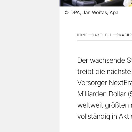
©
DPA, Jan Woitas, Apa
HOME
AKTUELL
NACHR
Der wachsende Str
treibt die nächst
Versorger NextEr
Milliarden Dollar
weltweit größten 
vollständig in Akt