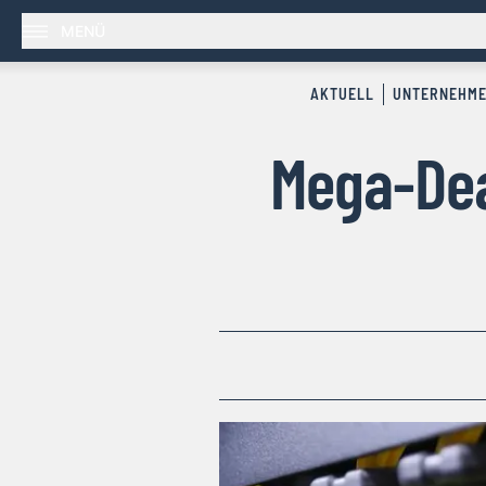
MENÜ
AKTUELL
UNTERNEHM
Mega-Dea