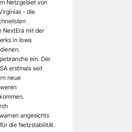
um Netzgebiet von
rginias - die
chnellsten
 NextEra mit der
erks in Iowa
edienen.
giebranche ein. Der
SA erstmals seit
ern neue
chweren
gekommen.
rch
 warnen angesichts
r die Netzstabilität.