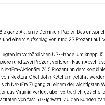
38 eigene Aktien je Dominion-Papier. Das entspric
ie und einem Aufschlag von rund 23 Prozent auf d
 legten im vorbörslichen US-Handel um knapp 15 
iere rund zwei Prozent verloren. Nach Abschlu
en NextEra-Aktionäre 74,5 Prozent an dem kombini
in von NextEra-Chef John Ketchum geführt werden 
t sich NextEra Zugang zu einem der wichtigsten
er aus Virginia verfügt über vertraglich gesichert
itäten von fast 51 Gigawatt. Zu den Kunden zäh