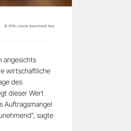
©
DPA, Leonie Asendorpf, Apa
n angesichts
e wirtschaftliche
rage des
egt dieser Wert
us Auftragsmangel
zunehmend", sagte