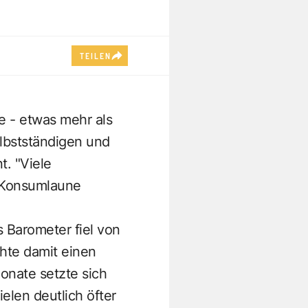
TEILEN
e - etwas mehr als
elbstständigen und
t. "Viele
e Konsumlaune
 Barometer fiel von
hte damit einen
onate setzte sich
elen deutlich öfter