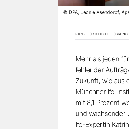
©
DPA, Leonie Asendorpf, Ap
HOME
AKTUELL
NACHR
Mehr als jeden fü
fehlender Aufträg
Zukunft, wie aus 
Münchner Ifo-Insti
mit 8,1 Prozent w
und wachsender U
Ifo-Expertin Katr