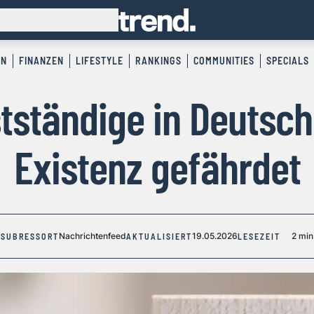
EN
FINANZEN
LIFESTYLE
RANKINGS
COMMUNITIES
SPECIALS
stständige in Deutsc
Existenz gefährdet
Nachrichtenfeed
19.05.2026
2 min
SUBRESSORT
AKTUALISIERT
LESEZEIT