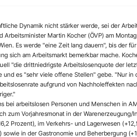
ftliche Dynamik nicht stärker werde, sei der Arbei
nd Arbeitsminister Martin Kocher (ÖVP) am Montag 
ien. Es werde "eine Zeit lang dauern", bis der fü
ng sich am Arbeitsmarkt bemerkbar mache. Koche
uell "die drittniedrigste Arbeitslosenquote der let
 und es "sehr viele offene Stellen" gebe. "Nur i
beitslosenrate aufgrund von Nachholeffekten nac
iger."
s bei arbeitslosen Personen und Menschen in A
ich zum Vorjahresmonat in der Warenerzeugung/In
16,2 Prozent), im Verkehrs- und Lagerwesen (+12,
) sowie in der Gastronomie und Beherbergung (+1