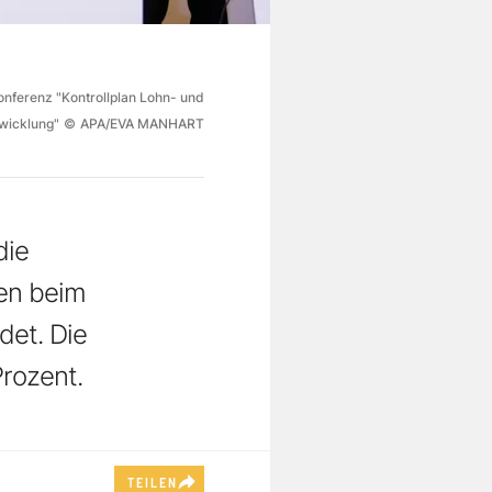
nferenz "Kontrollplan Lohn- und
wicklung"
©
APA/EVA MANHART
die
nen beim
det. Die
Prozent.
TEILEN