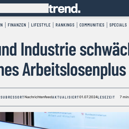
EN
FINANZEN
LIFESTYLE
RANKINGS
COMMUNITIES
SPECIALS
nd Industrie schwäc
hes Arbeitslosenplus
Nachrichtenfeed
01.07.2024
7 min
SUBRESSORT
AKTUALISIERT
LESEZEIT