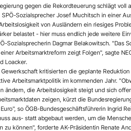
egierung gegen die Rekordteuerung schlägt voll a
so SPÖ-Sozialsprecher Josef Muchitsch in einer A
 Arbeitslosigkeit von Ausländern ein riesiges Prob
ärker belastet - hier muss endlich jede weitere E
PÖ-Sozialsprecherin Dagmar Belakowitsch. "Das Sc
einer Arbeitsmarktreform zeigt Folgen", sagte NE
d Loacker.
Gewerkschaft kritisierten die geplante Reduktio
tive Arbeitsmarktpolitik im kommenden Jahr. "Obw
 ändern, die Arbeitslosigkeit steigt und sich offe
rbeitsmarktdaten zeigen, kürzt die Bundesregier
 Euro", so ÖGB-Bundesgeschäftsführerin Ingrid Rei
muss aus- statt abgebaut werden, um die Menschen
ln zu können", forderte AK-Präsidentin Renate And