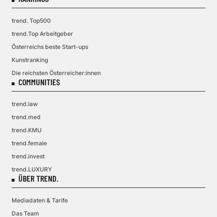
trend. Top500
trend.Top Arbeitgeber
Österreichs beste Start-ups
Kunstranking
Die reichsten Österreicher:innen
COMMUNITIES
trend.law
trend.med
trend.KMU
trend.female
trend.invest
trend.LUXURY
ÜBER TREND.
Mediadaten & Tarife
Das Team