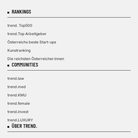
RANKINGS
trend. Top500
trend.Top Arbeitgeber
Österreichs beste Start-ups
Kunstranking
Die reichsten Österreicher:innen
COMMUNITIES
trend.law
trend.med
trend.KMU
trend.female
trend.invest
trend.LUXURY
ÜBER TREND.