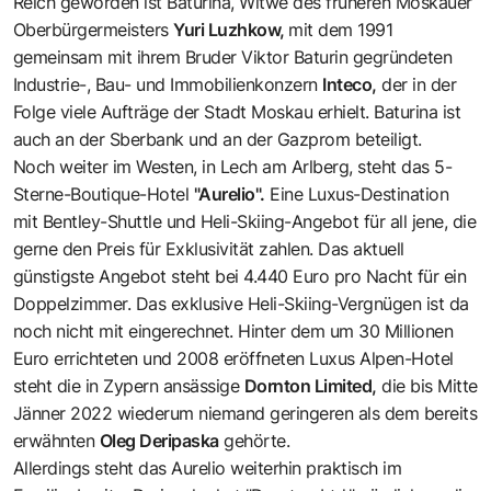
Reich geworden ist Baturina, Witwe des früheren Moskauer
Oberbürgermeisters
Yuri Luzhkow,
mit dem 1991
gemeinsam mit ihrem Bruder Viktor Baturin gegründeten
Industrie-, Bau- und Immobilienkonzern
Inteco,
der in der
Folge viele Aufträge der Stadt Moskau erhielt. Baturina ist
auch an der Sberbank und an der Gazprom beteiligt.
Noch weiter im Westen, in
Lech am Arlberg
, steht das 5-
Sterne-Boutique-Hotel
"Aurelio".
Eine Luxus-Destination
mit Bentley-Shuttle und Heli-Skiing-Angebot für all jene, die
gerne den Preis für Exklusivität zahlen. Das aktuell
günstigste Angebot steht bei 4.440 Euro pro Nacht für ein
Doppelzimmer. Das exklusive Heli-Skiing-Vergnügen ist da
noch nicht mit eingerechnet. Hinter dem um 30 Millionen
Euro errichteten und 2008 eröffneten Luxus Alpen-Hotel
steht die in Zypern ansässige
Dornton Limited,
die bis Mitte
Jänner 2022 wiederum niemand geringeren als dem bereits
erwähnten
Oleg Deripaska
gehörte.
Allerdings steht das Aurelio weiterhin praktisch im