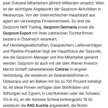
paar Dutzend Mitarbeitern jährlich Milliarden umsetzt. Wien
ist der wichtigste Angelpunkt der Gazprom-Aktivitäten in
Westeuropa. Von der österreichischen Hauptstadt aus
agiert ein verzweigtes Firmennetzwerk. So sind die
Gazprom Neft Trading,
Gazprom Germania
sowie die
Gazprom Export
mit ihren zahlreichen Tochterfirmen
bestens in Österreich verankert.
Auf Handelsgesellschaften, Gasspeichern, Lieferverträgen
und Pipeline-Projekten liegt der Hauptfokus der Gazoviki,
wie die Gazprom-Manager und ihre Mitarbeiter genannt
werden. Gazprom ist auch mit der dem Wiener Investor
Martin Schlaff nahestehenden
Centrex
in engster
Verbindung, die wiederum an Gashandelsfirmen in
Osteuropa und am Balkan mit bis zu 100 Prozent beteiligt
ist. All diese Firmen verfügen über Briefkästen und
Stiftungen auf Zypern, in Liechtenstein oder der Schweiz.
Vis-à-vis, an der Adresse
Schwarzenbergplatz 16
ist
wiederum die
RAG Austria
angesiedelt, die Rohöl-