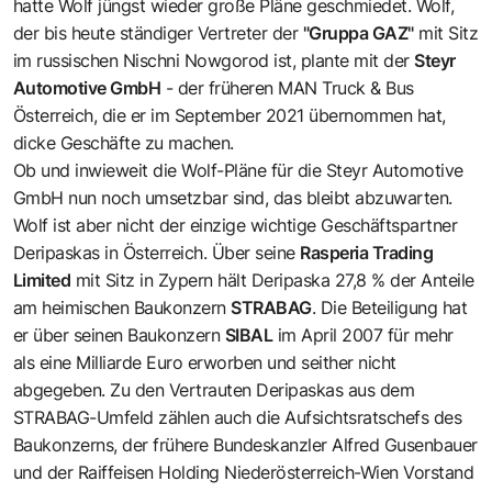
hatte Wolf jüngst wieder große Pläne geschmiedet. Wolf,
der bis heute ständiger Vertreter der
"Gruppa GAZ"
mit Sitz
im russischen Nischni Nowgorod ist, plante mit der
Steyr
Automotive GmbH
- der früheren MAN Truck & Bus
Österreich, die er im September 2021 übernommen hat,
dicke Geschäfte zu machen.
Ob und inwieweit die Wolf-Pläne für die Steyr Automotive
GmbH nun noch umsetzbar sind, das bleibt abzuwarten.
Wolf ist aber nicht der einzige wichtige Geschäftspartner
Deripaskas in Österreich. Über seine
Rasperia Trading
Limited
mit Sitz in Zypern hält Deripaska 27,8 % der Anteile
am heimischen Baukonzern
STRABAG
. Die Beteiligung hat
er über seinen Baukonzern
SIBAL
im April 2007 für mehr
als eine Milliarde Euro erworben und seither nicht
abgegeben. Zu den Vertrauten Deripaskas aus dem
STRABAG-Umfeld zählen auch die Aufsichtsratschefs des
Baukonzerns, der frühere Bundeskanzler Alfred Gusenbauer
und der Raiffeisen Holding Niederösterreich-Wien Vorstand