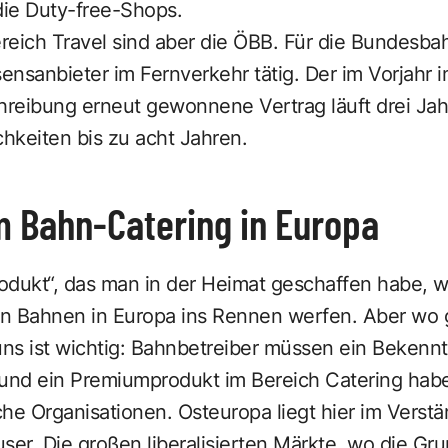
ie Duty-free-Shops.
eich Travel sind aber die ÖBB. Für die Bundesbah
sensanbieter im Fernverkehr tätig. Der im Vorjahr
reibung erneut gewonnene Vertrag läuft drei Jah
hkeiten bis zu acht Jahren.
m Bahn-Catering in Europa
odukt“, das man in der Heimat geschaffen habe, wi
n Bahnen in Europa ins Rennen werfen. Aber wo g
uns ist wichtig: Bahnbetreiber müssen ein Bekenn
t und ein Premiumprodukt im Bereich Catering hab
he Organisationen. Osteuropa liegt hier im Verst
ser. Die großen liberalisierten Märkte, wo die Gr