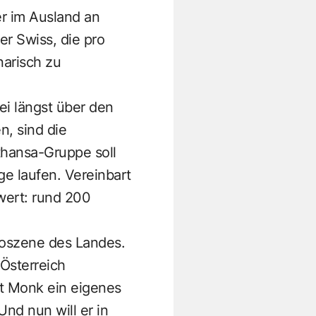
r im Ausland an
er Swiss, die pro
narisch zu
ei längst über den
n, sind die
fthansa-Gruppe soll
ge laufen. Vereinbart
wert: rund 200
.
roszene des Landes.
 Österreich
t Monk ein eigenes
nd nun will er in