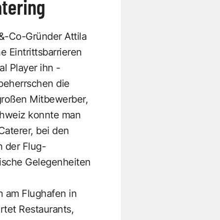
tering
&-Co-Gründer Attila
 Eintrittsbarrieren
l Player ihn ­
 beherrschen die
großen Mitbewerber,
chweiz konnte man
Caterer, bei den
 der Flug­
tische Gelegenheiten
n am Flughafen in
rtet Restaurants,