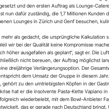
setzt und den ersten Auftrag als Lounge-Catere
t nun dafür ­zuständig, die 1,7 Millionen Kunden d
benen Lounges in Zürich und Genf besuchen, kuli
s mehr als gedacht, die ursprüngliche Kalkulation s
eil wir bei der Qualität keine Kompromisse mache
ch höher ausgefallen als geplant“, sagt er. Die Lu
hließlich nicht bereuen, der Auftrag möglichst lan
eine dreijährige Verlängerungsoption. Der Gesamt
 entspricht dem Umsatz der Gruppe in diesem Jahr
, gehört zu den umtriebigsten Köpfen in der Gast
krise hat er die insolvente Pasta-Kette Vapiano in
lgreich wiederbelebt, mit dem Bowl-An­bieter Fa
twickelt, das er gerade nach Deutschland bringt. U