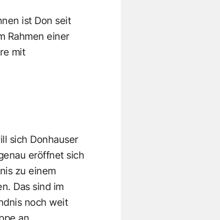
nen ist Don seit
 im Rahmen einer
re mit
ll sich Donhauser
enau eröffnet sich
tnis zu einem
en. Das sind im
ändnis noch weit
uppe an