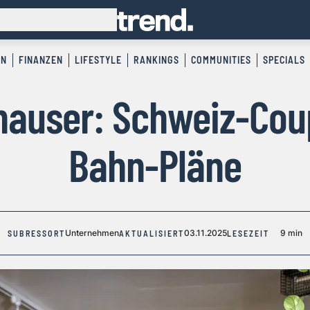
EN
FINANZEN
LIFESTYLE
RANKINGS
COMMUNITIES
SPECIALS
hauser: Schweiz-Cou
Bahn-Pläne
Unternehmen
03.11.2025
9 min
SUBRESSORT
AKTUALISIERT
LESEZEIT