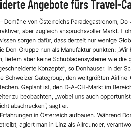
derte Angebote fürs Travel-Ca
 – Domäne von Österreichs Paradegastronom, Do-
raktiver, aber zugleich anspruchsvoller Markt. Hohe
issen sorgen dafür, dass derzeit nur wenige Globa
 die Don-Gruppe nun als Manufaktur punkten: „Wir
 liefern aber keine Schubladensysteme wie die 
eschneiderte Konzepte“, so Donhauser. In der S
e Schweizer Gategroup, den welt­größten Airline-
echen. Geplant ist, den ­D-A-CH-Markt im Bereich
iter zu beobachten, „wobei uns auch opportunis
cht abschrecken“, sagt er.
Erfahrungen in Österreich aufbauen. Während Do
treibt, agiert man in Linz als Allrounder, verantwo