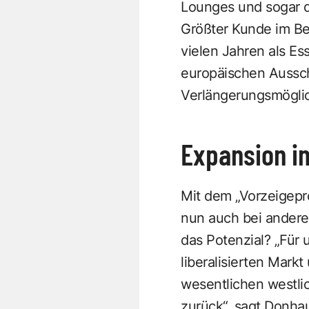
Lounges und sogar d
Größter Kunde im Ber
vielen Jahren als Es
europäischen Aussch
Verlängerungsmöglic
Expansion i
Mit dem „Vorzeigepr
nun auch bei andere
das Potenzial? „Für 
liberalisierten Mark
wesentlichen westlic
zurück“, sagt Donhau