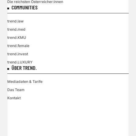
Die reichsten Österreicher:innen
COMMUNITIES
trend.law
trend.med
trend.KMU
trend.female
trend.invest
trend.LUXURY
ÜBER TREND.
Mediadaten & Tarife
Das Team
Kontakt
VGN MEDIEN HOLDING
Impressum
AGB / ANB
Kontakt-Datenschutz
Datenschutzpolicy
Tarife Print / Online
Redirect Sitemap
Cookie Einstellungen