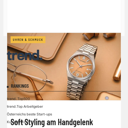
UHREN & SCHMUCK
RANKINGS
trend. Top500
trend.Top Arbeitgeber
Österreichs beste Start-ups
Soft Styling am Handgelenk
Kunstranking