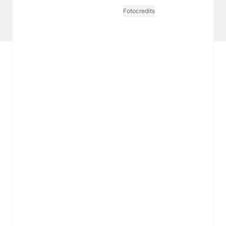
Vertrag widerrufen
Fotocredits