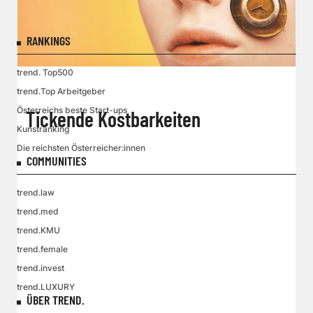
RANKINGS
trend. Top500
trend.Top Arbeitgeber
Österreichs beste Start-ups
Tickende Kostbarkeiten
Kunstranking
Die reichsten Österreicher:innen
COMMUNITIES
trend.law
trend.med
trend.KMU
trend.female
trend.invest
trend.LUXURY
ÜBER TREND.