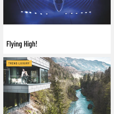
Flying High!
TREND.LUXURY