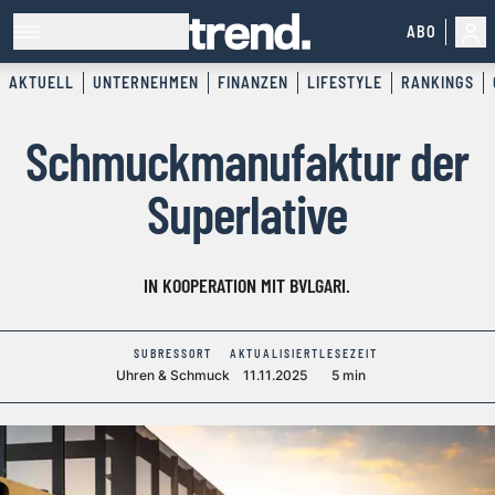
ABO
AKTUELL
UNTERNEHMEN
FINANZEN
LIFESTYLE
RANKINGS
Schmuckmanufaktur der
Superlative
IN KOOPERATION MIT BVLGARI.
SUBRESSORT
AKTUALISIERT
LESEZEIT
Uhren & Schmuck
11.11.2025
5 min