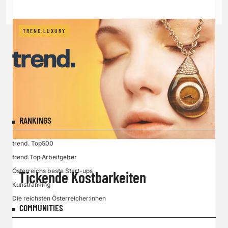
TREND.LUXURY
RANKINGS
trend. Top500
trend.Top Arbeitgeber
Österreichs beste Start-ups
Tickende Kostbarkeiten
Kunstranking
Die reichsten Österreicher:innen
COMMUNITIES