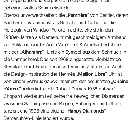
Uhrengehäuse und verpackte die Zeitanzeige in ein
geheimnisvolles Schmuckstück.
Ebenso unverwechselbar: die
„Panthère“
von Cartier, deren
Panthermotiv zunächst als Brosche und Collier für die
Herzogin von Windsor Furore machte, ehe sie in den
1980er-Jahren als Damenuhr mit geschmeidigem Armband
zur Stilikone wurde. Auch Van Cleef & Arpels überführte
mit der
„Alhambra“
- Linie ein Symbol aus dem Schmuck in
die Uhrmacherei: Das seit 1968 eingesetzte vierblättrige
Kleeblatt krönt heute genauso feminine Zeitmesser. Auch
die Design-Inspiration der Hermès
„Maillon Libre“
Uhr ist
von einem Schmuckstück inspiriert: der berühmten
„Chaîne
d’Ancre“
Ankerkette, die Robert Dumas 1938 entwarf.
Chopard wiederum ließ seine frei beweglichen Diamanten
zwischen Saphirgläsern in Ringen, Anhängern und Uhren
tanzen, ehe 1993 eine eigene
„Happy Diamonds“
-
Damenuhren-Linie lanciert wurde.