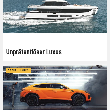
Unprätentiöser Luxus
TREND.LUXURY