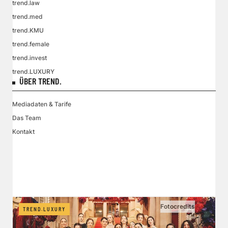
trend.law
trend.med
trend.KMU
trend.female
trend.invest
trend.LUXURY
ÜBER TREND.
Mediadaten & Tarife
Das Team
Kontakt
VGN MEDIEN HOLDING
Impressum
AGB / ANB
Kontakt-Datenschutz
Datenschutzpolicy
Tarife Print / Online
Redirect Sitemap
Cookie Einstellungen
Vertrag widerrufen
Fotocredits
TREND.LUXURY