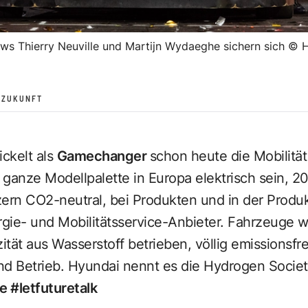
s Thierry Neuville und Martijn Wydaeghe sichern sich
©
R ZUKUNFT
ckelt als
Gamechanger
schon heute die Mobilitä
 ganze Modellpalette in Europa elektrisch sein, 20
rn CO2-neutral, bei Produkten und in der Produk
gie- und Mobilitätsservice-Anbieter. Fahrzeuge 
zität aus Wasserstoff betrieben, völlig emissionsfre
nd Betrieb. Hyundai nennt es die Hydrogen Societ
e #letfuturetalk