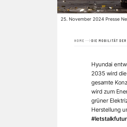
25. November 2024 Presse New
HOME
DIE MOBILITÄT DE
Hyundai entwi
2035 wird die
gesamte Konze
wird zum Ener
grüner Elektri
Herstellung u
#letstalkfutur