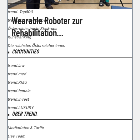
trend. Top500
Wearable Roboter zur
trend.Top Arbeitgeber
Österreichs beste Start-ups
Rehabilitation
Kunstranking
querschnittsgelähmter Patienten
Die reichsten Österreicher:innen
COMMUNITIES
trend.law
trend.med
trend.KMU
trend.female
trend.invest
trend.LUXURY
ÜBER TREND.
Mediadaten & Tarife
Das Team