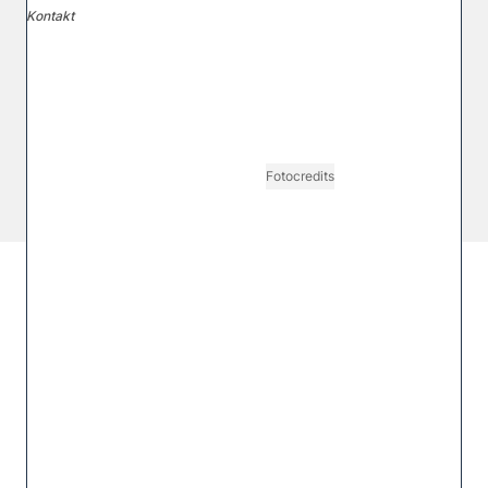
Kontakt
VGN MEDIEN HOLDING
Impressum
AGB / ANB
Kontakt-Datenschutz
Datenschutzpolicy
Tarife Print / Online
Redirect Sitemap
Cookie Einstellungen
Vertrag widerrufen
Fotocredits