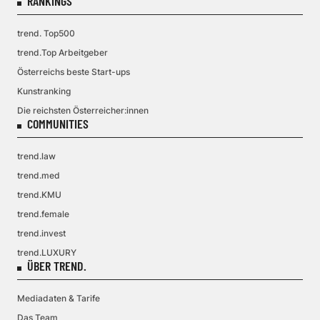
RANKINGS
trend. Top500
trend.Top Arbeitgeber
Österreichs beste Start-ups
Kunstranking
Die reichsten Österreicher:innen
COMMUNITIES
trend.law
trend.med
trend.KMU
trend.female
trend.invest
trend.LUXURY
ÜBER TREND.
Mediadaten & Tarife
Das Team