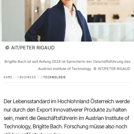
©
AIT/PETER RIGAUD
Brigitte Bach ist seit Anfang 2024 ist Sprecherin der Geschäftsführung des
Austrian Institute of Technology.
©
AIT/PETER RIGAUD
HOME
BUSINESS
TECHNOLOGIE
Der Lebensstandard im Hochlohnland Österreich werde
nur durch den Export innovativerer Produkte zu halten
sein, meint die Geschäftsführerin im Austrian Institute of
Technology, Brigitte Bach. Forschung müsse also noch