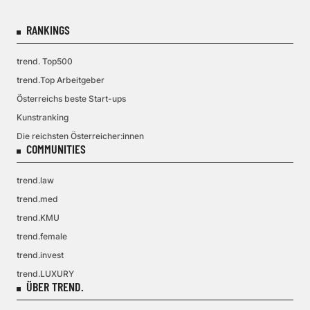
RANKINGS
trend. Top500
trend.Top Arbeitgeber
Österreichs beste Start-ups
Kunstranking
Die reichsten Österreicher:innen
COMMUNITIES
trend.law
trend.med
trend.KMU
trend.female
trend.invest
trend.LUXURY
ÜBER TREND.