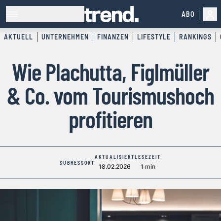
ABO
AKTUELL
UNTERNEHMEN
FINANZEN
LIFESTYLE
RANKINGS
Wie Plachutta, Figlmüller
& Co. vom Tourismushoch
profitieren
AKTUALISIERT
LESEZEIT
SUBRESSORT
18.02.2026
1 min