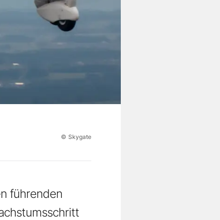
©
Skygate
en führenden
chstumsschritt