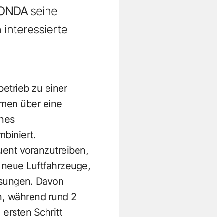
ONDA
seine
interessierte
betrieb zu einer
hmen über eine
enes
biniert.
uent voranzutreiben,
 neue Luftfahrzeuge,
ösungen. Davon
n, während rund 2
 ersten Schritt