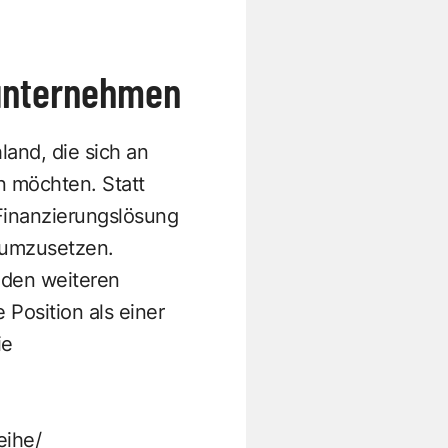
tunternehmen
land, die sich an
n möchten. Statt
 Finanzierungslösung
 umzusetzen.
r den weiteren
 Position als einer
ie
eihe/