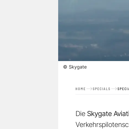
©
Skygate
HOME
SPECIALS
SPECI
Die
Skygate Avia
Verkehrspilotens