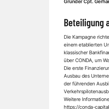
Gründer Cpt.
Gerha
Beteiligung 
Die Kampagne richtet
einem etablierten U
klassischer Bankfina
über CONDA, um Wac
Die erste Finanzieru
Ausbau des Unternehm
der führenden Ausbi
Verkehrspilotenausb
Weitere Informatione
https://conda-capit