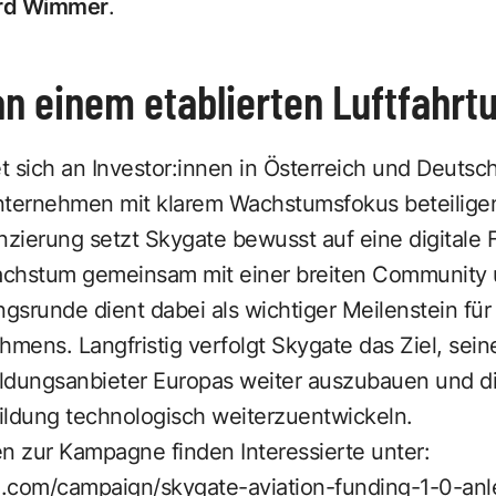
rd Wimmer
.
an einem etablierten Luftfahr
 sich an Investor:innen in Österreich und Deutsch
nternehmen mit klarem Wachstumsfokus beteilige
nzierung setzt Skygate bewusst auf eine digitale
hstum gemeinsam mit einer breiten Community
ngsrunde dient dabei als wichtiger Meilenstein fü
ens. Langfristig verfolgt Skygate das Ziel, seine
ldungsanbieter Europas weiter auszubauen und d
ildung technologisch weiterzuentwickeln.
n zur Kampagne finden Interessierte unter:
al.com/campaign/skygate-aviation-funding-1-0-anl