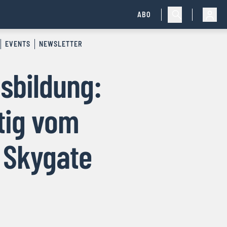
ABO
EVENTS
NEWSLETTER
sbildung:
itig vom
 Skygate