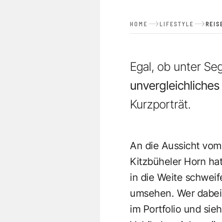
HOME
LIFESTYLE
REIS
Egal, ob unter Se
unvergleichliches
Kurzporträt.
An die Aussicht vo
Kitzbüheler Horn ha
in die Weite schweif
umsehen. Wer dabei 
im Portfolio und si