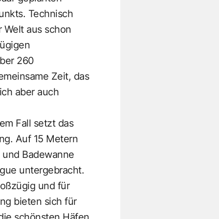
unkts. Technisch
r Welt aus schon
ügigen
̈ber 260
gemeinsame Zeit, das
ich aber auch
em Fall setzt das
ng. Auf 15 Metern
e und Badewanne
ngue untergebracht.
oßzügig und für
g bieten sich für
die schönsten Häfen