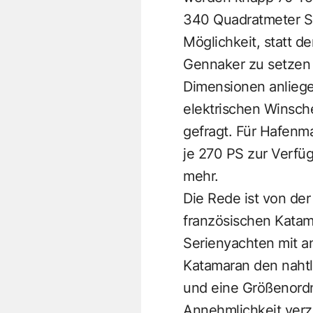
340 Quadratmeter Se
Möglichkeit, statt 
Gennaker zu setzen 
Dimensionen anlieg
elektrischen Winsche
gefragt. Für Hafen
je 270 PS zur Verfüg
mehr.
Die Rede ist von de
französischen Katama
Serienyachten mit a
Katamaran den naht
und eine Größenordn
Annehmlichkeit verz