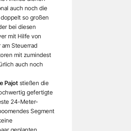
onal auch noch die
 doppelt so großen
er bei diesen
r mit Hilfe von
r am Steuerrad
toren mit zumindest
ürlich auch noch
e Pajot
stießen die
ochwertig gefertigte
este 24-Meter-
n boomendes Segment
keine
paar geplanten