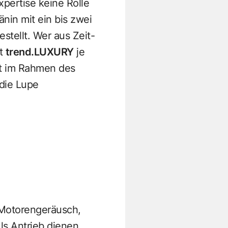
pertise keine Rolle
nin mit ein bis zwei
stellt. Wer aus Zeit-
at
trend.LUXURY
je
t im Rahmen des
 die Lupe
e Motorengeräusch,
ls Antrieb dienen