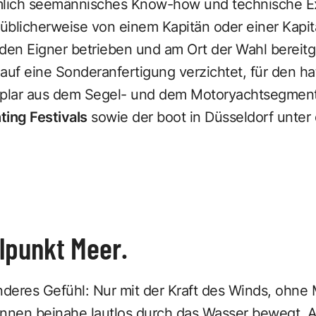
mlich seemännisches Know-how und technische Ex
̈blicherweise von einem Kapitän oder einer Kapitä
 den Eigner betrieben und am Ort der Wahl bereitge
uf eine Sonderanfertigung verzichtet, für den h
plar aus dem Segel- und dem Motoryachtsegmen
ing Festivals
sowie der boot in Düsseldorf unter
lpunkt Meer.
nderes Gefühl: Nur mit der Kraft des Winds, ohn
nen beinahe lautlos durch das Wasser bewegt. A