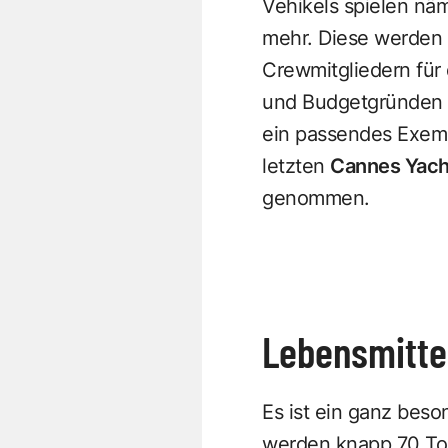
Vehikels spielen nä
mehr. Diese werden u
Crewmitgliedern für
und Budgetgründen a
ein passendes Exem
letzten
Cannes Yacht
genommen.
Lebensmitte
Es ist ein ganz beso
werden knapp 70 Ton