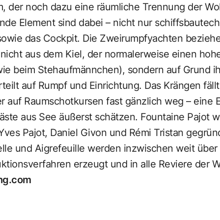
m, der noch dazu eine räumliche Trennung der W
nde Element sind dabei – nicht nur schiffsbautec
sowie das Cockpit. Die Zweirumpfyachten beziehe
 nicht aus dem Kiel, der normalerweise einen hohe
wie beim Stehaufmännchen), sondern auf Grund ihr
teilt auf Rumpf und Einrichtung. Das Krängen fäl
 auf Raumschotkursen fast gänzlich weg – eine Ei
äste aus See äußerst schätzen. Fountaine Pajot 
Yves Pajot, Daniel Givon und Rémi Tristan gegrü
le und Aigrefeuille werden inzwischen weit über
tionsverfahren erzeugt und in alle Reviere der We
ng.com