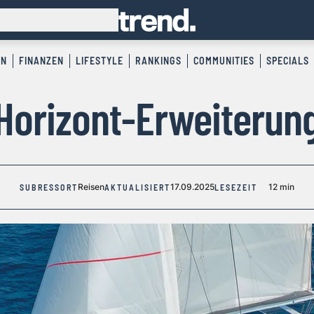
EN
FINANZEN
LIFESTYLE
RANKINGS
COMMUNITIES
SPECIALS
Horizont-Erweiterun
Reisen
17.09.2025
12 min
SUBRESSORT
AKTUALISIERT
LESEZEIT