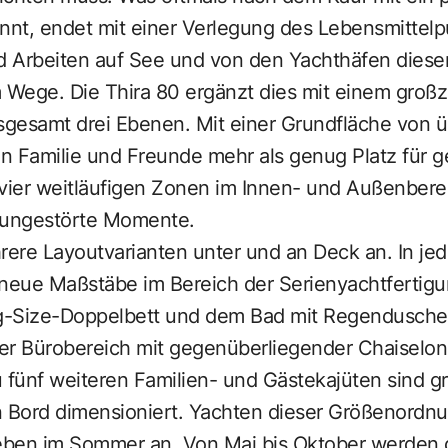
nt, endet mit einer Verlegung des Lebensmittelp
 Arbeiten auf See und von den Yachthäfen diese
 Wege. Die Thira 80 ergänzt dies mit einem großz
gesamt drei Ebenen. Mit einer Grundfläche von u
n Familie und Freunde mehr als genug Platz für 
 vier weitläufigen Zonen im Innen- und Außenbere
 ungestörte Momente.
rere Layoutvarianten unter und an Deck an. In jed
eue Maßstäbe im Bereich der Serienyachtfertigu
g-Size-Doppelbett und dem Bad mit Regendusch
er Bürobereich mit gegenüberliegender Chaiselo
fünf weiteren Familien- und Gästekajüten sind gr
 Bord dimensioniert. Yachten dieser Größenordnun
eben im Sommer an. Von Mai bis Oktober werden 