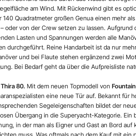
gelfläche am Wind. Mit Rückenwind gibt es opti
der 140 Quadratmeter großen Genua einen mehr als
– oder von der Crew setzen zu lassen. Aufgrund d
enden Lasten und Spannungen werden alle Manöve
n durchgeführt. Reine Handarbeit ist da nur meh
manöver und bei Flaute stehen ergänzend zwei Mo
ung. Bei Bedarf geht da über die Aufpreisliste nat
r
Thira 80
.
Mit dem neuen Topmodell von
Fountain
ranspezialisten eine neue Tür auf. Bekannt für h
nsprechenden Segeleigenschaften bildet der neu
losen Übergang in die Superyacht-Kategorie. Ei
ung, in der man als Eigner und Gast an Bord auf 
ichten muss. Was oftmals nach dem Kauf mit ein 