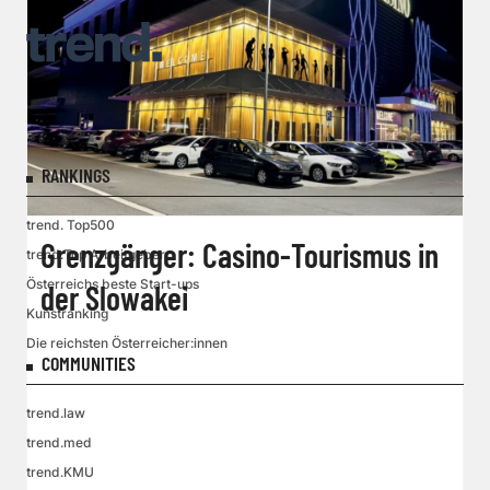
RANKINGS
trend. Top500
Grenzgänger: Casino-Tourismus in
trend.Top Arbeitgeber
Österreichs beste Start-ups
der Slowakei
Kunstranking
Die reichsten Österreicher:innen
COMMUNITIES
trend.law
trend.med
trend.KMU