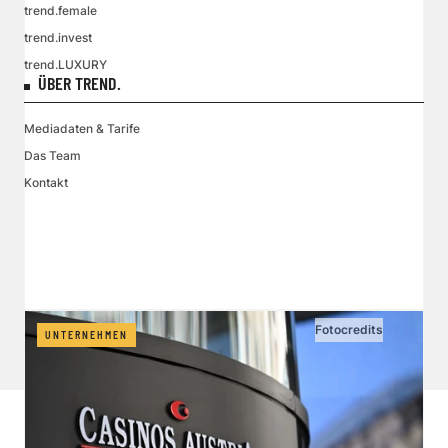
trend.female
trend.invest
trend.LUXURY
ÜBER TREND.
Mediadaten & Tarife
Das Team
Kontakt
VGN MEDIEN HOLDING
Impressum
AGB / ANB
Kontakt-Datenschutz
Datenschutzpolicy
Tarife Print / Online
Redirect Sitemap
Cookie Einstellungen
Vertrag widerrufen
Fotocredits
UNTERNEHMEN