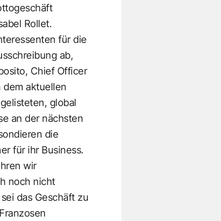
ottogeschäft
abel Rollet.
nteressenten für die
Ausschreibung ab,
osito, Chief Officer
h dem aktuellen
elisteten, global
sse an der nächsten
sondieren die
 für ihr Business.
hren wir
ch noch nicht
 sei das Geschäft zu
e Franzosen