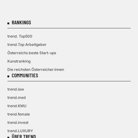
RANKINGS
trend. Top500
trend.Top Arbeitgeber
Österreichs beste Start-ups
Kunstranking
Die reichsten Österreicher:innen
COMMUNITIES
trend.law
trend.med
trend.KMU
trend.female
trend.invest
trend.LUXURY
ÜBER TREND.