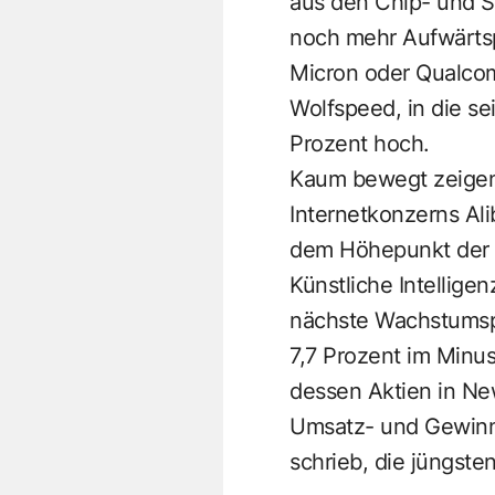
aus den Chip- und S
noch mehr Aufwärtspo
Micron oder Qualcom
Wolfspeed, in die s
Prozent hoch.
Kaum bewegt zeigen 
Internetkonzerns Al
dem Höhepunkt der 
Künstliche Intelligen
nächste Wachstumsp
7,7 Prozent im Minus
dessen Aktien in Ne
Umsatz- und Gewinne
schrieb, die jüngst