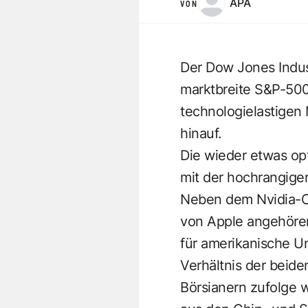
APA
VON
Der Dow Jones Indust
marktbreite S&P-500 
technologielastigen
hinauf.
Die wieder etwas opt
mit der hochrangige
Neben dem Nvidia-C
von Apple angehören
für amerikanische Un
Verhältnis der beide
Börsianern zufolge w