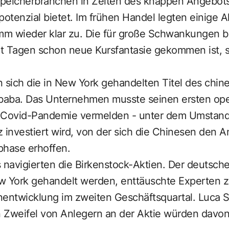
peicherbranchen in Zeiten des knappen Angebots
tenzial bietet. Im frühen Handel legten einige Ak
m wieder klar zu. Die für große Schwankungen b
eit Tagen schon neue Kursfantasie gekommen ist, 
sich die in New York gehandelten Titel des chin
ibaba. Das Unternehmen musste seinen ersten oper
Covid-Pandemie vermelden - unter dem Umstand, 
z investiert wird, von der sich die Chinesen den An
hase erhoffen.
 navigierten die Birkenstock-Aktien. Der deutsche
w York gehandelt werden, enttäuschte Experten z
ntwicklung im zweiten Geschäftsquartal. Luca S
en Zweifel von Anlegern an der Aktie würden davo