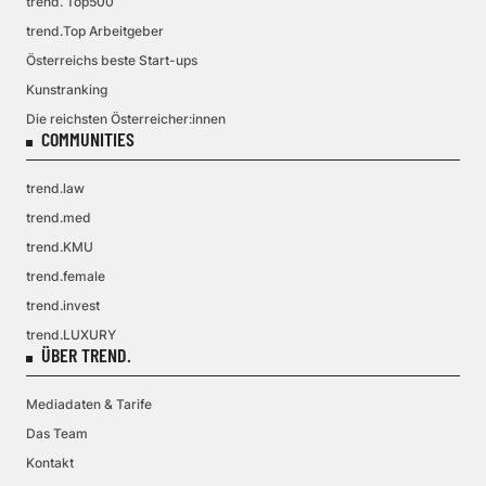
trend. Top500
trend.Top Arbeitgeber
Österreichs beste Start-ups
Kunstranking
Die reichsten Österreicher:innen
COMMUNITIES
trend.law
trend.med
trend.KMU
trend.female
trend.invest
trend.LUXURY
ÜBER TREND.
Mediadaten & Tarife
Das Team
Kontakt